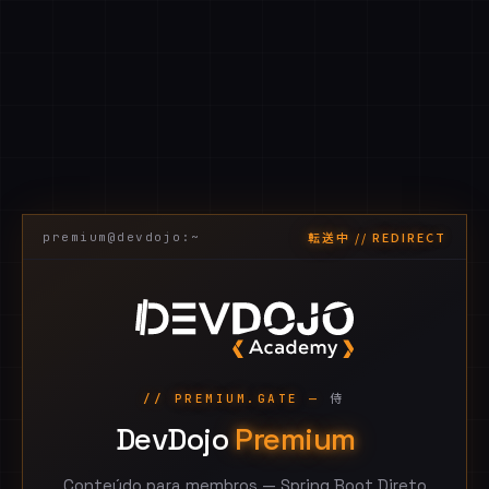
転送中 // REDIRECT
premium@devdojo:~
侍
// PREMIUM.GATE —
DevDojo
Premium
Conteúdo para membros — Spring Boot Direto